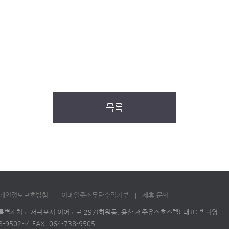
목록
개인정보보호방침
이메일주소무단수집거부
제휴 문의
주특별자치도 서귀포시 이어도로 297(하원동, 용산 제주유스호스텔) 대표: 박희영
38-9502~4 FAX: 064-738-9505