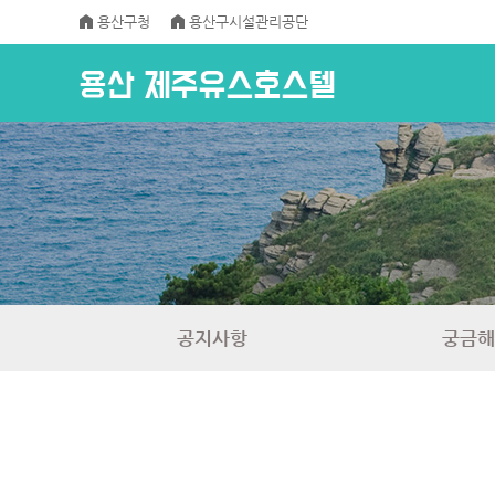
용산구청
용산구시설관리공단
공지사항
궁금해