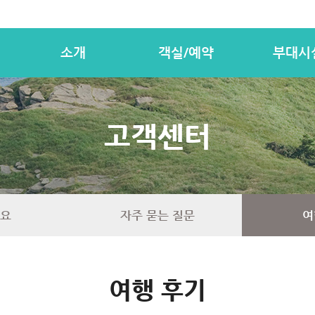
소개
객실/예약
부대시
고객센터
요
자주 묻는 질문
여
여행 후기