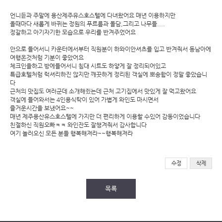
언니듵과 주말에 용산제주유스호스텔에 다녀왔어요 매년 이용하지만
올때마다 새롭게 바뀌는 정원의 푸르름과 돌담,그리고 나무들....
정갈하고 아기자기한 모습으로 우리를 반겨주었어요
안으로 들어서니 카운터에서부터 직원분이 하와이안셔츠를 입고 반겨줘서 동남아에
여행온것처럼 기분이 좋았어요
체크인을하고 방에들어서니 침대 시트도 하얗게 잘 정리되어있고
특급호텔처럼 럭셔리하진 않지만 깨끗하게 정리된 객실에 뽀송함이 정말 좋았습니
다
근처의 맛집도 여러군데 소개해쥤는데 근처 고기집에서 맛있게 잘 먹고왔어요
객실에 들어와서는 4인용식탁이 있어 가볍게 와인도 마시면서
즐거운시간을 보냈어요~~
매년 제주용산유스호스텔에 가지만 더 편리하게 이용할 수있어 감동이었습니다
친절하신 직원오빠ㅋㅋ 와인잔도 잘챙겨줘서 감사합니다
여기 놀러오신 모든 분들 행복해져라~~행복해져라
수정
삭제
목록