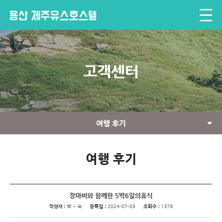
고객센터
여행 후기
여행 후기
장마비와 함께한 5박6일의휴식
작성자 :
박 * 숙
등록일 :
2024-07-03
조회수 :
1378