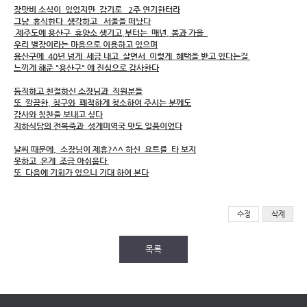
장맛비 소식이 있었지만 감기로 2주 연기한터라
그냥 휴식한다 생각하고 서울을 떠났다
제주도에 용산구 휴양소 생기고.부터는 매년. 봄과 가을
우리 별장이라는 마음으로
이용하고 있으며
용산구에 40년 넘게 세금 내고 살면서 이렇게 혜택을 받고 있다는걸
느끼게 해준 "용산구" 에 진심으로 감사한다
듬직하고 친절하신 소장님과 직원분들
또 깔끔한. 침구와 꽤적햐게 청소하여 주시는 분께도
감사와 칭찬을 보내고 싶다
지하식당의 전복죽과 성게미역국 맛도 일품이었다
날씨 때문에. 소장님이 제휴?^^ 하신 요트를 타 보지
못하고 온게 조금 아쉬웁다
또 다음에 기회가 있으니 기대 하여 본다
수정
삭제
목록